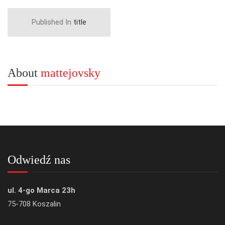
Published In
title
About
mattejovsky
Odwiedź nas
ul. 4-go Marca 23h
75-708 Koszalin