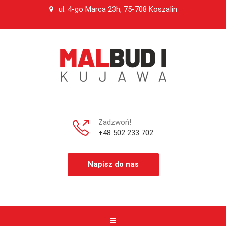
ul. 4-go Marca 23h, 75-708 Koszalin
Zadzwoń!
+48 502 233 702
Napisz do nas