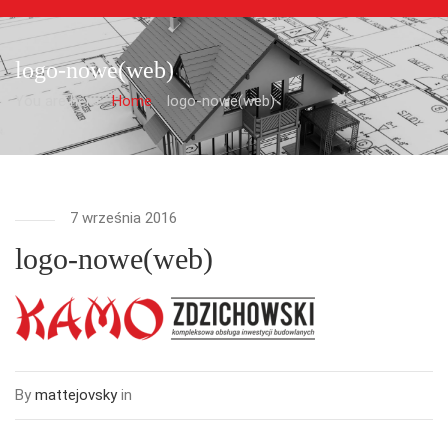
logo-nowe(web)
You are here:
Home
logo-nowe(web)
7 września 2016
logo-nowe(web)
By
mattejovsky
in