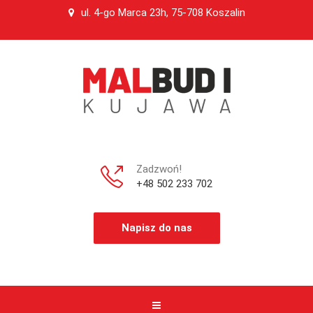
ul. 4-go Marca 23h, 75-708 Koszalin
Zadzwoń!
+48 502 233 702
Napisz do nas