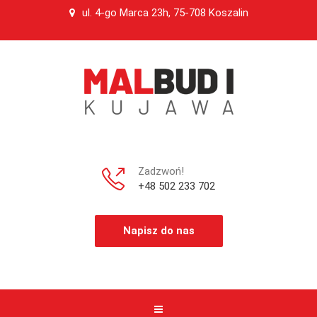
ul. 4-go Marca 23h, 75-708 Koszalin
Zadzwoń!
+48 502 233 702
Napisz do nas