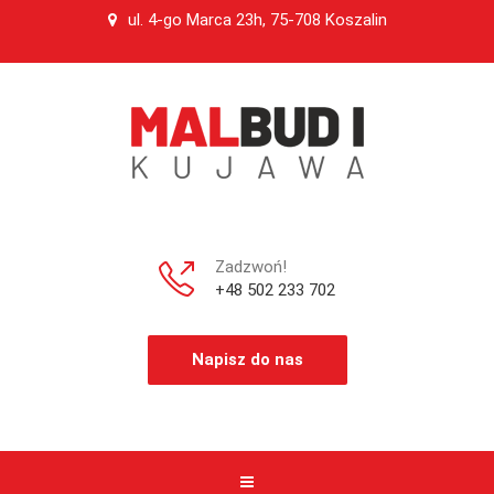
ul. 4-go Marca 23h, 75-708 Koszalin
Zadzwoń!
+48 502 233 702
Napisz do nas