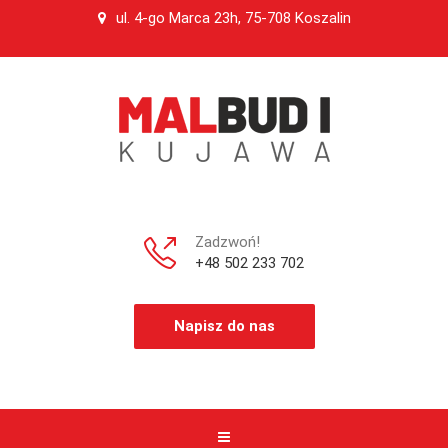
ul. 4-go Marca 23h, 75-708 Koszalin
Zadzwoń!
+48 502 233 702
Napisz do nas