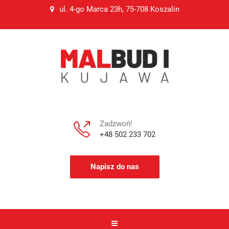
ul. 4-go Marca 23h, 75-708 Koszalin
Zadzwoń!
+48 502 233 702
Napisz do nas