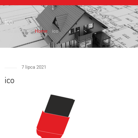
ico
You are here:
Home
ico
7 lipca 2021
ico