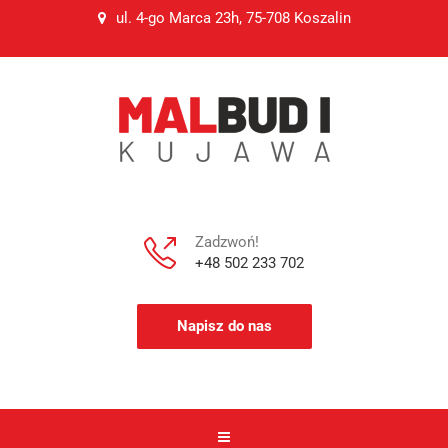
ul. 4-go Marca 23h, 75-708 Koszalin
Zadzwoń!
+48 502 233 702
Napisz do nas