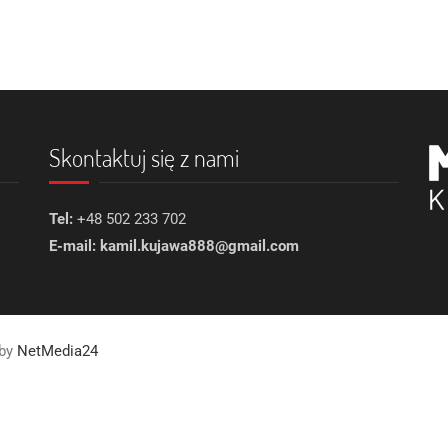
Skontaktuj się z nami
Tel:
+48 502 233 702
E-mail: kamil.kujawa888@gmail.com
 by
NetMedia24