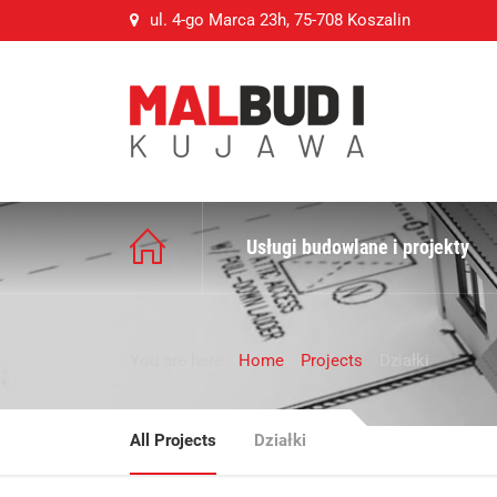
ul. 4-go Marca 23h, 75-708 Koszalin
Usługi budowlane i projekty
You are here:
Home
Projects
Działki
All Projects
Działki