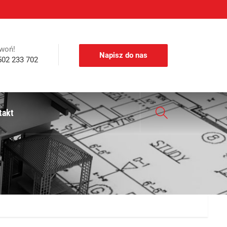
woń!
Napisz do nas
502 233 702
takt