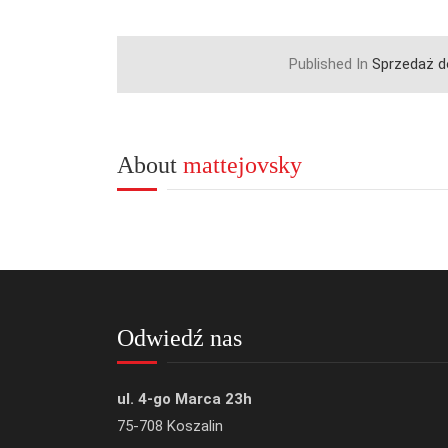
Published In
Sprzedaż 
About
mattejovsky
Odwiedź nas
ul. 4-go Marca 23h
75-708 Koszalin