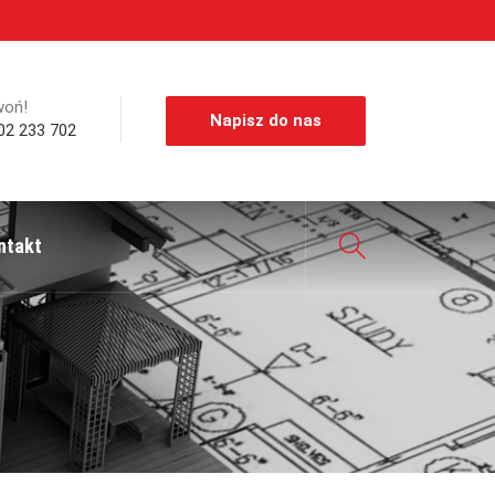
woń!
Napisz do nas
02 233 702
ntakt