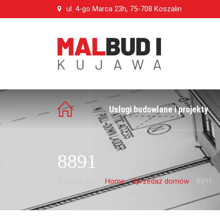
ul. 4-go Marca 23h, 75-708 Koszalin
Usługi budowlane i projekty
8891
You are here:
Home
Sprzedaż domów
8891