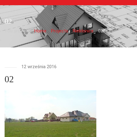
02
You are here:
Home
Projects
Niekłonice
02
12 września 2016
02