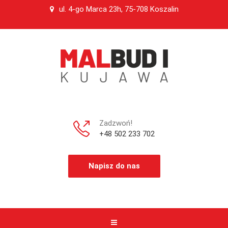
ul. 4-go Marca 23h, 75-708 Koszalin
Zadzwoń!
+48 502 233 702
Napisz do nas