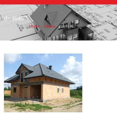
dscf6457
You are here:
Home
Galeria
dscf6457