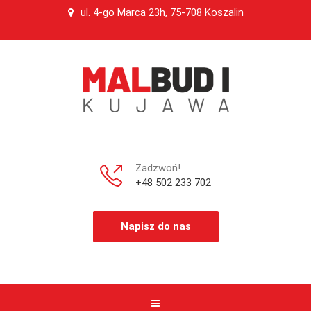
ul. 4-go Marca 23h, 75-708 Koszalin
Zadzwoń!
+48 502 233 702
Napisz do nas