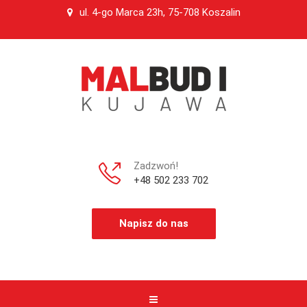
ul. 4-go Marca 23h, 75-708 Koszalin
Zadzwoń!
+48 502 233 702
Napisz do nas