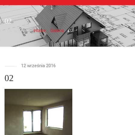
02
You are here:
Home
Galeria
02
12 września 2016
02