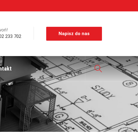
woń!
Napisz do nas
02 233 702
ntakt