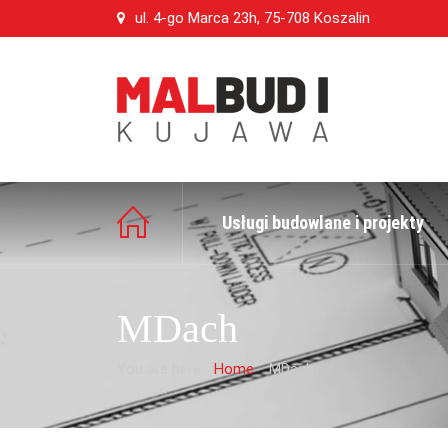
ul. 4-go Marca 23h, 75-708 Koszalin
Usługi budowlane i projekty
MDach
You are here:
Home
MDach