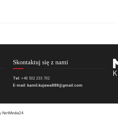
Skontaktuj się z nami
Tel:
+48 502 233 702
E-mail: kamil.kujawa888@gmail.com
by
NetMedia24