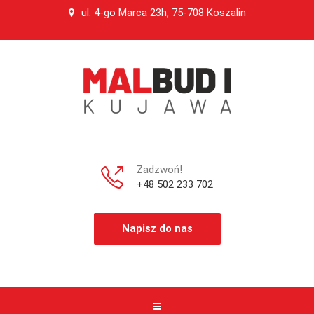
ul. 4-go Marca 23h, 75-708 Koszalin
Zadzwoń!
+48 502 233 702
Napisz do nas