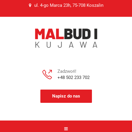
ul. 4-go Marca 23h, 75-708 Koszalin
Zadzwoń!
+48 502 233 702
Napisz do nas