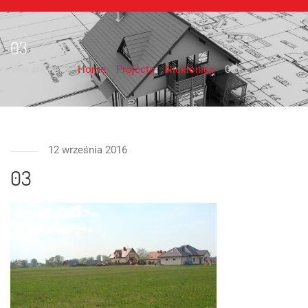
03
You are here:
Home
Projects
Niekłonice
03
12 września 2016
03