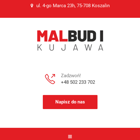
ul. 4-go Marca 23h, 75-708 Koszalin
Zadzwoń!
+48 502 233 702
Napisz do nas