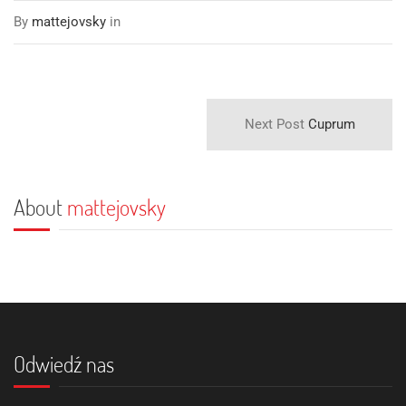
By
mattejovsky
in
Next Post
Cuprum
About
mattejovsky
Odwiedź nas